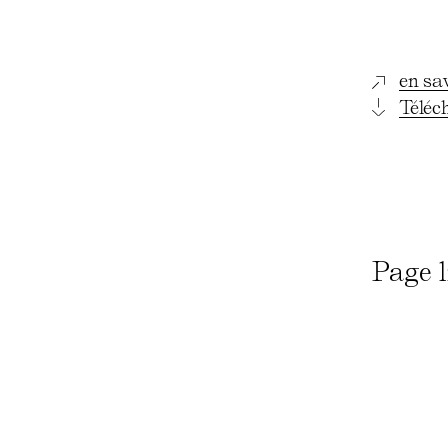
en sa
Téléc
Page l