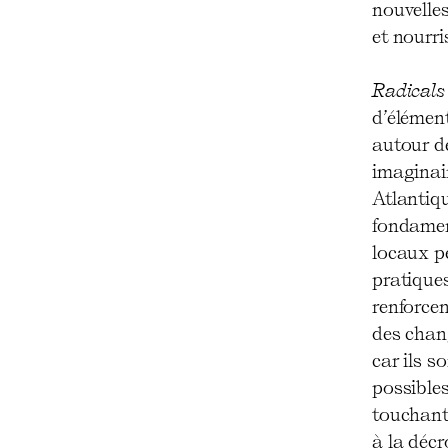
nouvelles
et nourr
Radicals
d’élémen
autour de
imaginair
Atlantiqu
fondamen
locaux pe
pratiques
renforcen
des chan
car ils s
possibles
touchant 
à la décr