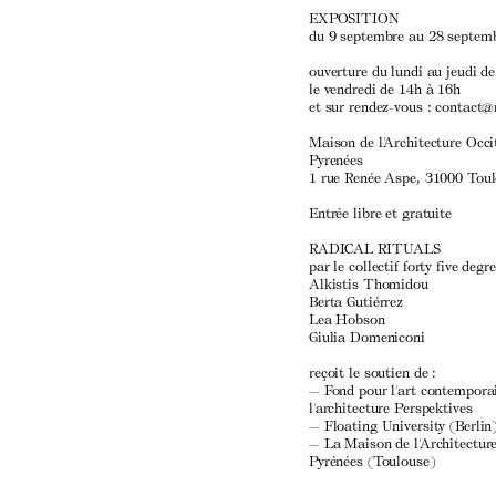
EXPOSITION
du 9 septembre au 28 septem
ouverture du lundi au jeudi d
le vendredi de 14h à 16h
et sur rendez-vous : contact
Maison de l'Architecture Occi
Pyrenées
1 rue Renée Aspe, 31000 Tou
Entrée libre et gratuite
RADICAL RITUALS
par le collectif
forty five degr
Alkistis Thomidou
Berta Gutiérrez
Lea Hobson
Giulia Domeniconi
reçoit le soutien de :
— Fond pour l'art contempora
l'architecture
Perspektives
—
Floating University
(Berlin
— La Maison de l'Architecture
Pyrénées (Toulouse)