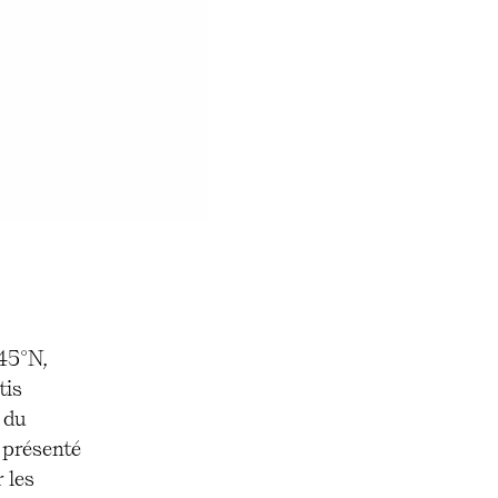
 45°N,
tis
 du
, présenté
 les