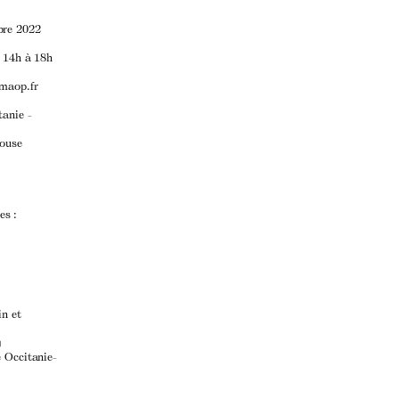
bre 2022
e 14h à 18h
@maop.fr
tanie -
louse
ees
:
in et
)
 Occitanie-