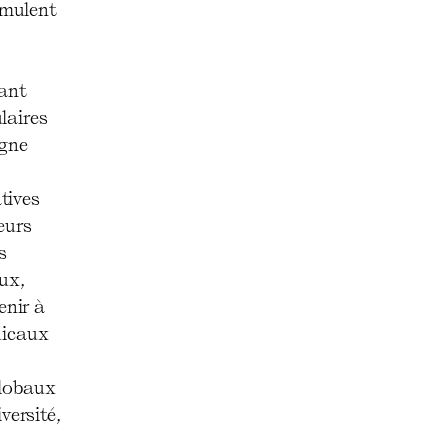
imulent
ant
laires
igne
atives
eurs
s
ux,
enir à
dicaux
globaux
versité,