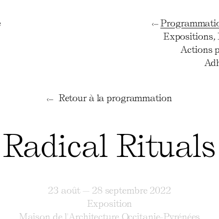
e
Programmati
Expositions
,
Actions 
Adh
Retour à la programmation
Radical Rituals
23 août — 28 septembre 2022
Exposition
Maison de l'Architecture Occitanie-Pyrénées