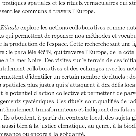
 pratiques spatiales et les rituels vernaculaires qui st
issent les communs à travers l'Europe.
 Rituals
explore les actions collaboratives comme aut
ts qui permettent de repenser nos méthodes et vocabu
 la production de l’espace. Cette recherche suit une l
e : le parallèle 45ºN, qui traverse l'Europe, de la côte
e à la mer Noire. Des visites sur le terrain de ces initi
talement collaboratives et des échanges avec les act
rmettent d’identifier un certain nombre de rituels : de
 spatiales plus justes qui s’attaquent à des défis loca
t le potentiel d’action collective et permettent de parv
gements systémiques. Ces rituels sont qualifiés de ra
ont hautement transformateurs et indiquent des futurs
. Ils abordent, à partir du contexte local, des sujets 
aussi bien à la justice climatique, au genre, à la biodi
oissance ou encore à la solidarité.