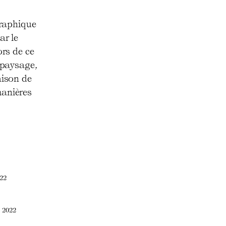
raphique
ar le
ors de ce
e paysage,
aison de
manières
022
e 2022