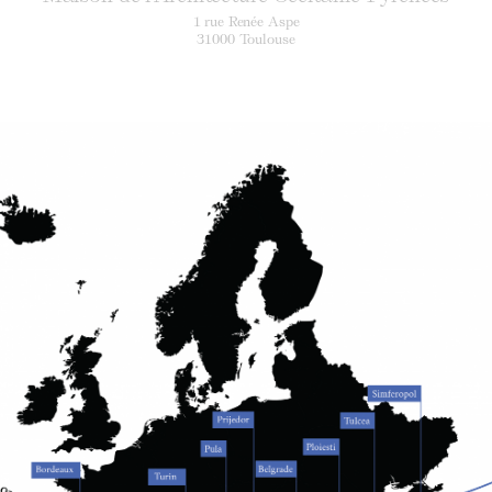
1 rue Renée Aspe
31000 Toulouse