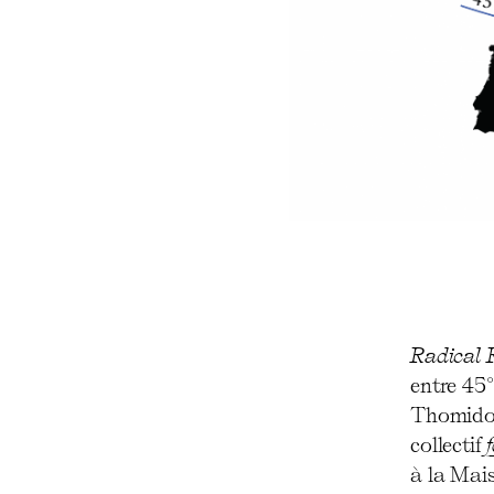
Radical 
entre 45°
Thomidou
collectif
à la Mais