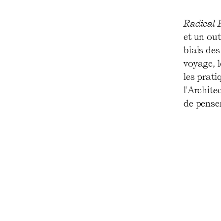
Radical 
et un out
biais des
voyage, l
les prati
l'Archite
de penser