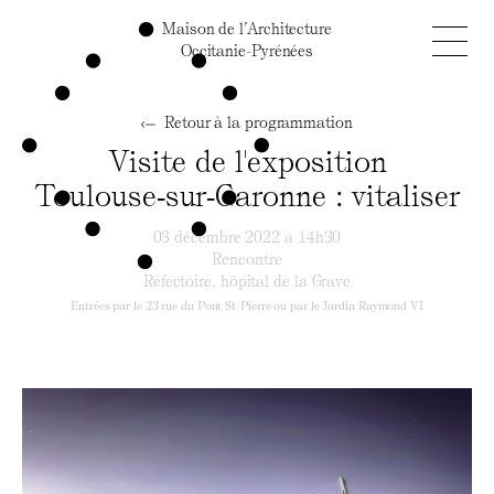
Maison de l’Architecture
Occitanie-Pyrénées
Retour à la programmation
Visite de l'exposition
Toulouse‑sur‑Garonne : vitaliser
03 décembre 2022 à 14h30
Rencontre
Réfectoire, hôpital de la Grave
Entrées par le 23 rue du Pont St-Pierre ou par le Jardin Raymond VI