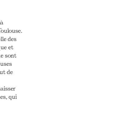
 à
Toulouse.
lle des
que et
ne sont
euses
ut de
laisser
es, qui