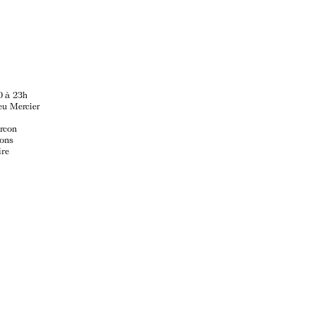
0 à 23h
ieu Mercier
rcon
ions
ire