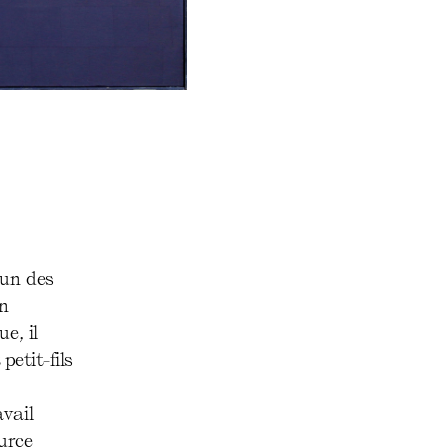
'un des
on
e, il
petit-fils
s
avail
urce