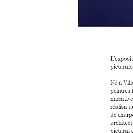
L’exposi
picturale
Né à Vill
peintres
narrative
réalisa a
de charp
architect
pictural