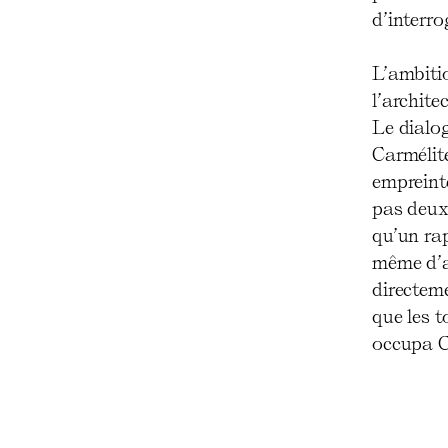
d’interr
L’ambitio
l’archite
Le dialog
Carmélit
empreinte
pas deux 
qu’un ra
même d’a
directeme
que les t
occupa C