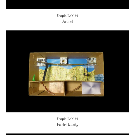
Utopia Lab' #4
Arciel
Utopia Lab' #4
Barlettacity