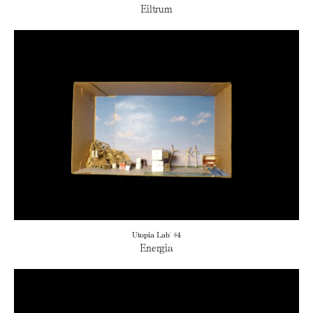
Eiltrum
Utopia Lab' #4
Energia