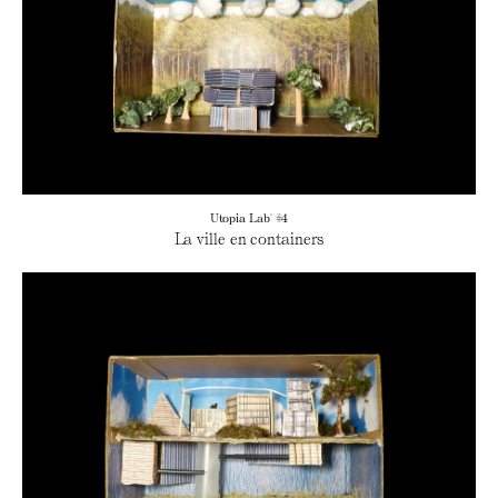
Utopia Lab' #4
La ville en containers