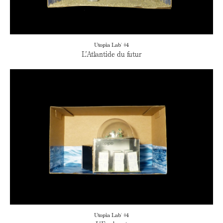
Utopia Lab' #4
L’Atlantide du futur
Utopia Lab' #4