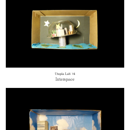
Utopia Lab' #4
Interspace