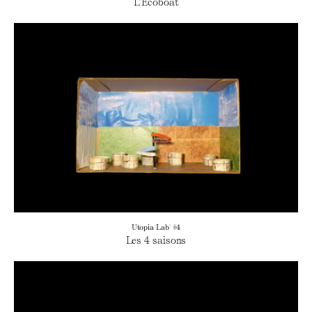
L’Ecoboat
Utopia Lab' #4
Les 4 saisons