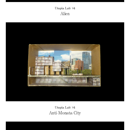
Utopia Lab' #4
Alien
Utopia Lab' #4
Anti-Monata City