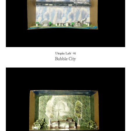
Utopia Lab' #4
Bubble City