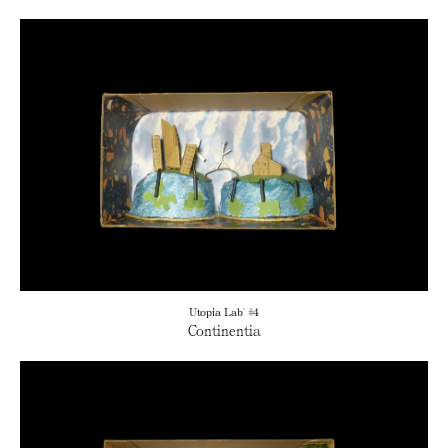
Utopia Lab' #4
Continentia