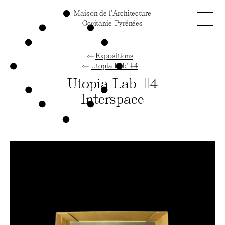
Maison de l’Architecture
Occitanie-Pyrénées
Expositions
Utopia Lab' #4
Utopia Lab' #4
Interspace