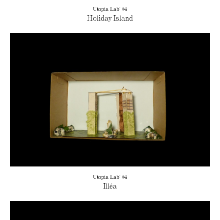
Utopia Lab' #4
Holiday Island
Utopia Lab' #4
Illéa