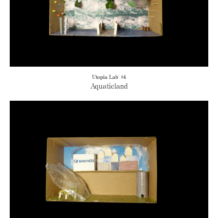
Utopia Lab' #4
Aquaticland