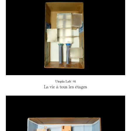
Utopia Lab' #4
La vie à tous les étages