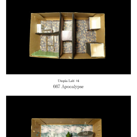
Utopia Lab' #4
667 Apocalypse