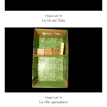
Utopia Lab' #4
La vie sur Talia
Utopia Lab' #4
La ville apesanteur