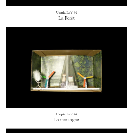
Utopia Lab' #4
La Forêt
Utopia Lab' #4
La montagne