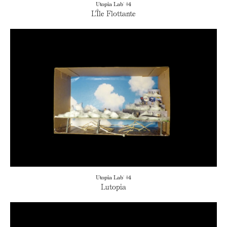
Utopia Lab' #4
L’Île Flottante
Utopia Lab' #4
Lutopia