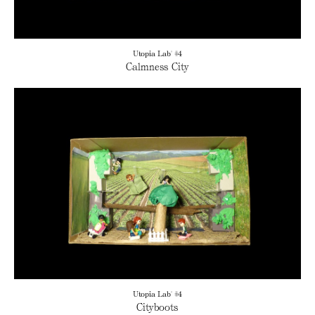
Utopia Lab' #4
Calmness City
Utopia Lab' #4
Cityboots