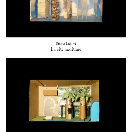
Utopia Lab' #4
La cité maritime