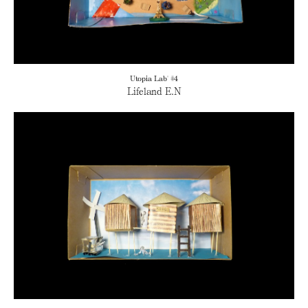
Utopia Lab' #4
Lifeland E.N