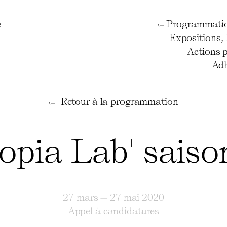
e
Programmati
Expositions
,
Actions 
Adh
Retour à la programmation
opia Lab' saiso
27 mars — 27 mai 2020
Appel à candidatures