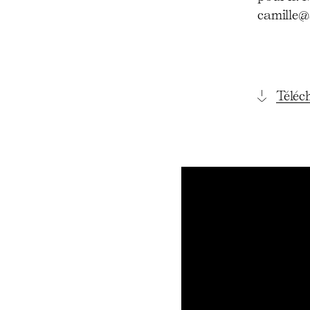
camille@
Téléc