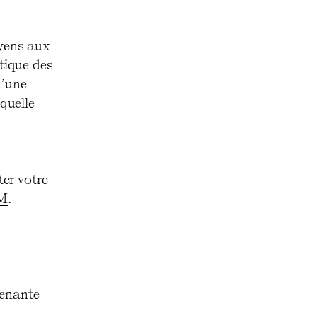
oyens aux
atique des
d’une
 quelle
r votre
M
.
venante