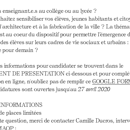
 enseignant.e.s au collège ou au lycée ?
aitez sensibiliser vos élèves, jeunes habitants et cit
'architecture et à la fabrication de la ville ? La thém
st au coeur du dispositif pour permettre l’émergence 
 des élèves sur leurs cadres de vie sociaux et urbains :
vée pour demain ?
es informations pour candidater se trouvent dans le
T DE PRESENTATION ci-dessous et pour compléte
on en ligne, n'oubliez pas de remplir ce
GOOGLE FOR
idatures sont ouvertes jusqu'au
27 avril 2020
'INFORMATIONS
e places limitées
te question, merci de contacter Camille Ducros, inter
MAOP :