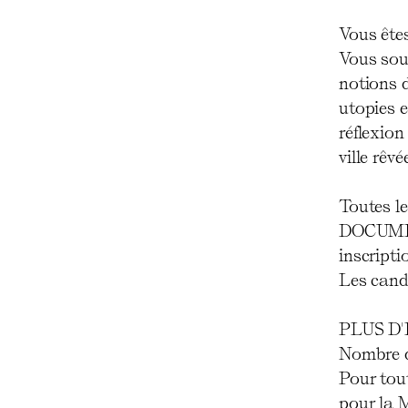
Vous êtes
Vous souh
notions d
utopies e
réflexion
ville rê
Toutes l
DOCUMEN
inscripti
Les cand
PLUS D
Nombre d
Pour tou
pour la 