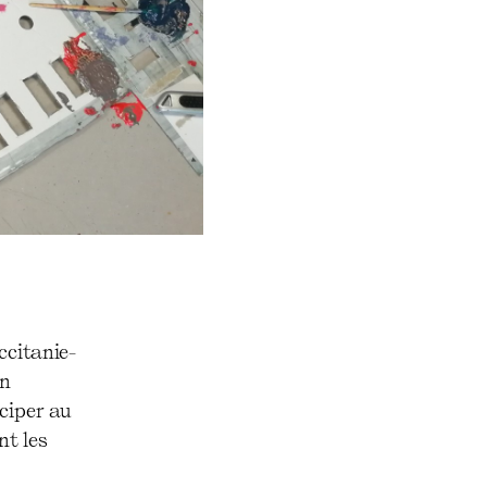
ccitanie-
en
ciper au
nt les