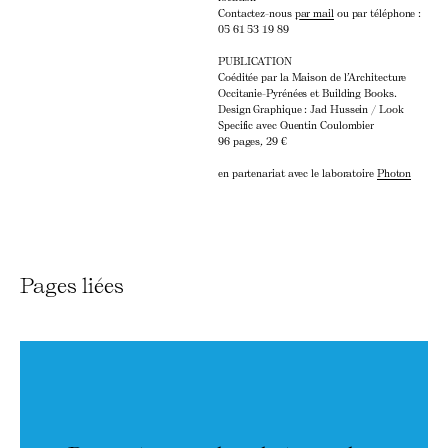
Contactez-nous
par mail
ou par téléphone :
05 61 53 19 89
PUBLICATION
Coéditée par la Maison de l’Architecture
Occitanie-Pyrénées et Building Books.
Design Graphique : Jad Hussein / Look
Specific avec Quentin Coulombier
96 pages, 29 €
en partenariat avec le laboratoire
Photon
Pages liées