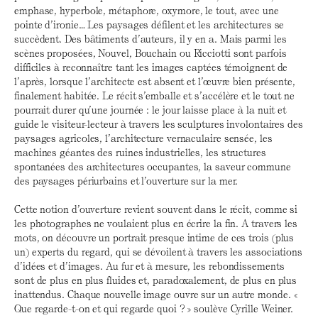
emphase, hyperbole, métaphore, oxymore, le tout, avec une
pointe d’ironie… Les paysages défilent et les architectures se
succèdent. Des bâtiments d’auteurs, il y en a. Mais parmi les
scènes proposées, Nouvel, Bouchain ou Ricciotti sont parfois
difficiles à reconnaître tant les images captées témoignent de
l’après, lorsque l’architecte est absent et l’œuvre bien présente,
finalement habitée. Le récit s’emballe et s’accélère et le tout ne
pourrait durer qu’une journée : le jour laisse place à la nuit et
guide le visiteur-lecteur à travers les sculptures involontaires des
paysages agricoles, l’architecture vernaculaire sensée, les
machines géantes des ruines industrielles, les structures
spontanées des architectures occupantes, la saveur commune
des paysages périurbains et l’ouverture sur la mer.
Cette notion d’ouverture revient souvent dans le récit, comme si
les photographes ne voulaient plus en écrire la fin. A travers les
mots, on découvre un portrait presque intime de ces trois (plus
un) experts du regard, qui se dévoilent à travers les associations
d’idées et d’images. Au fur et à mesure, les rebondissements
sont de plus en plus fluides et, paradoxalement, de plus en plus
inattendus. Chaque nouvelle image ouvre sur un autre monde. «
Que regarde-t-on et qui regarde quoi ? » soulève Cyrille Weiner.