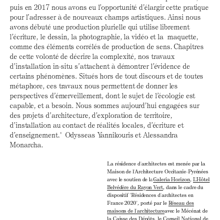
puis en 2017 nous avons eu l’opportunité d’élargir cette pratique
pour l’adresser à de nouveaux champs artistiques. Ainsi nous
avons débuté une production plurielle qui utilise librement
l’écriture, le dessin, la photographie, la vidéo et la maquette,
comme des éléments corrélés de production de sens. Chapitres
de cette volonté de décrire la complexité, nos travaux
d’installation in-situ s’attachent à démontrer l’évidence de
certains phénomènes. Situés hors de tout discours et de toutes
métaphore, ces travaux nous permettent de donner les
perspectives d’émerveillement, dont le sujet de l’écologie est
capable, et a besoin. Nous sommes aujourd’hui engagées sur
des projets d’architecture, d’exploration de territoire,
d’installation au contact de réalités locales, d’écriture et
d’enseignement." Odysseas Yannikouris et Alessandra
Monarcha.
La résidence d'architectes est menée par la
Maison de l'Architecture Occitanie-Pyrénées
avec le soutien de la
Galeria Horizon
,
L'Hôtel
Belvédère du Rayon Vert
, dans le cadre du
dispositif "Résidences d'architectes en
France 2020", porté par le
Réseau des
maisons de l'architecture
avec le Mécénat de
la
Caisse des Dépôts
, le
Conseil National de