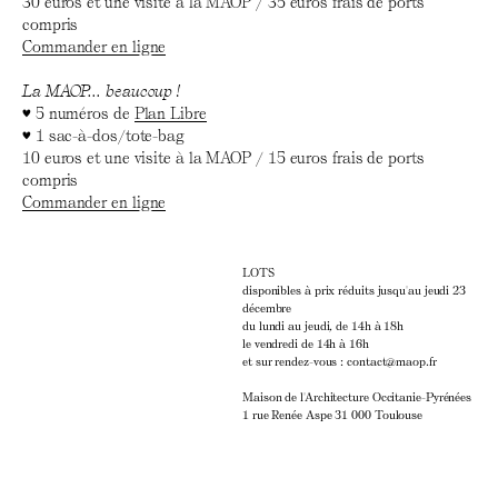
30 euros et une visite à la MAOP / 35 euros frais de ports
compris
Commander en ligne
La MAOP... beaucoup !
♥ 5 numéros de
Plan Libre
♥ 1 sac-à-dos/tote-bag
10 euros et une visite à la MAOP / 15 euros frais de ports
compris
Commander en ligne
LOTS
disponibles à prix réduits jusqu'au jeudi 23
décembre
du lundi au jeudi, de 14h à 18h
le vendredi de 14h à 16h
et sur rendez-vous : contact@maop.fr
Maison de l'Architecture Occitanie-Pyrénées
1 rue Renée Aspe 31 000 Toulouse