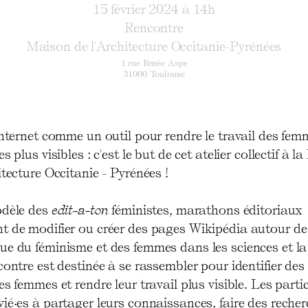
15 février 2024 à 14h
Rencontre
Maison de l'Architecture Occitanie-Pyrénées
1 rue Renée Aspe
31000 Toulouse
Internet comme un outil pour rendre le travail des fem
es plus visibles : c'est le but de cet atelier collectif à 
itecture Occitanie - Pyrénées !
odèle des
edit-a-ton
féministes, marathons éditoriaux
t de modifier ou créer des pages Wikipédia autour de
e du féminisme et des femmes dans les sciences et la 
contre est destinée à se rassembler pour identifier des
es femmes et rendre leur travail plus visible. Les parti
ié·es à partager leurs connaissances, faire des recher