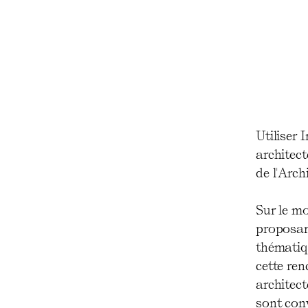
Utiliser 
architect
de l'Arch
Sur le m
proposan
thématiqu
cette ren
architect
sont conv