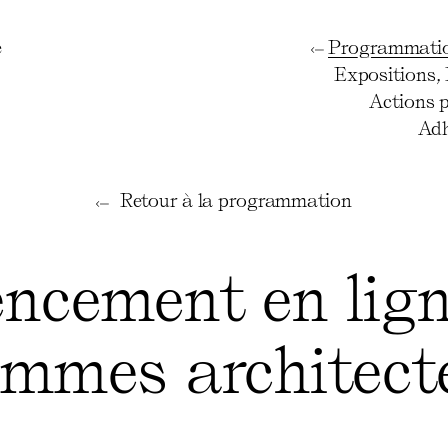
e
Programmati
Expositions
,
Actions 
Adh
Retour à la programmation
encement en ligne
emmes architect