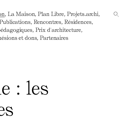
on
,
La Maison
,
Plan Libre
,
Projets.archi
,
Publications
,
Rencontres
,
Résidences
,
pédagogiques
,
Prix d'architecture
,
ésions et dons
,
Partenaires
 : les
es