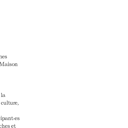
mes
la Maison
 la
culture,
cipant·es
ches et