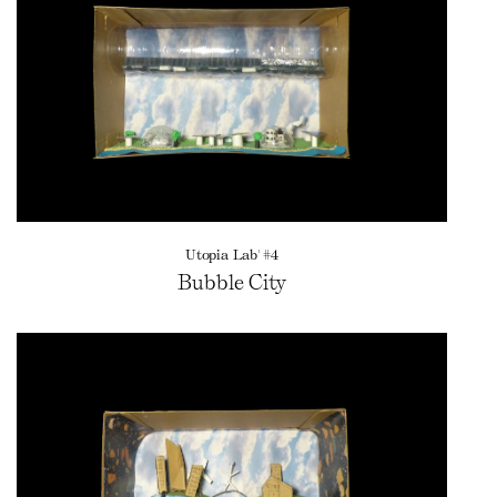
Utopia Lab' #4
Bubble City