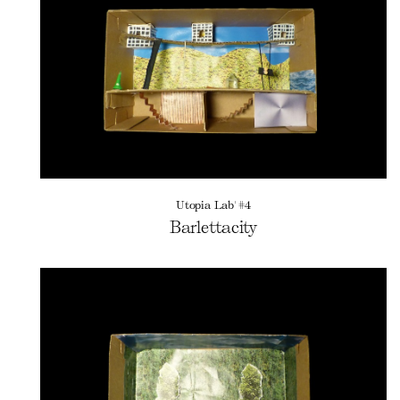
Utopia Lab' #4
Barlettacity