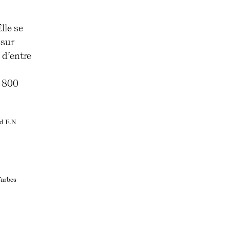
lle se
 sur
 d’entre
r 800
nd E.N
Tarbes