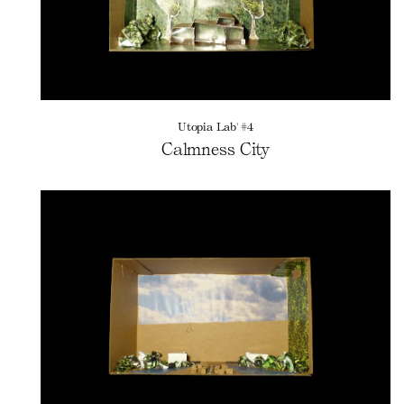
Utopia Lab' #4
Calmness City