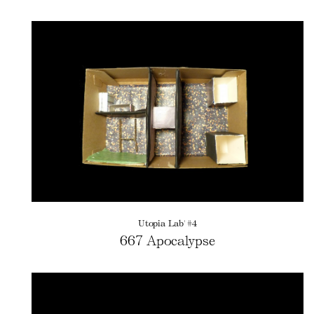
Utopia Lab' #4
667 Apocalypse