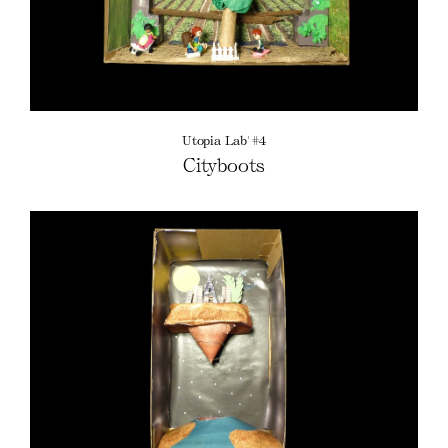
Utopia Lab' #4
Cityboots