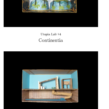
Utopia Lab' #4
Continentia