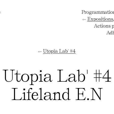
e
Programmatio
Expositions
Actions 
Adh
Utopia Lab' #4
Utopia Lab' #4
Lifeland E.N