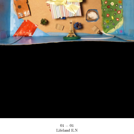
01 — 01
Lifeland E.N