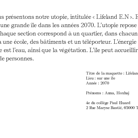
 présentons notre utopie, intitulée « Lifeland E.N ». E
 une grande île dans les années 2070. L’utopie repose
 Chaque section correspond à un quartier, dans chacun
y a une école, des bâtiments et un téléporteur. L’énergie
e est l’eau, ainsi que la végétation. L’île peut accueilli
 de personnes.
Titre de la maquette : Lifela
Lieu : sur une île
Année : 2070
Prénoms : Anna, Hoxhaj
4e du collège Paul Eluard
2 Rue Maryse Bastié, 65000 