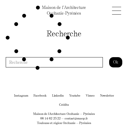
Maison de l’Architecture
Occitanie-Pyrénées
Recherche
Instagram
Facebook
Linkedin
Youtube
Vimeo
Newsletter
Crédits
Maison de l'Architecture Occitanie — Pyrénées
06 14 62 25 22 —
contact@maop.fr
Toulouse et région Occitanie — Pyrénées