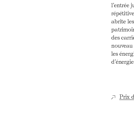
l’entrée 
répétitiv
abrite le
patrimoi
des carri
nouveau r
les éner
d’énergie
Prix d