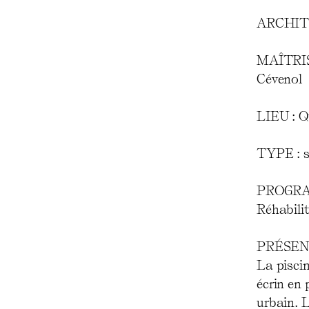
ARCHITEC
MAÎTRIS
Cévenol
LIEU : Q
TYPE : s
PROGRA
Réhabilit
PRÉSEN
La piscin
écrin en 
urbain. 