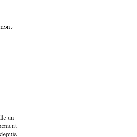
mont
lle un
nnement
 depuis