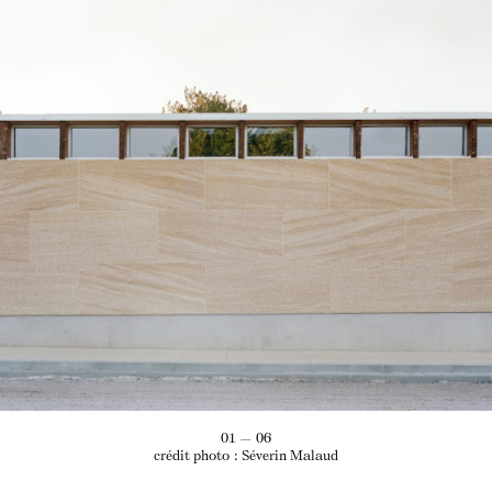
01 — 06
crédit photo : Séverin Malaud