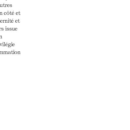
utres
n côté et
ernité et
rs issue
n
vilégie
sommation